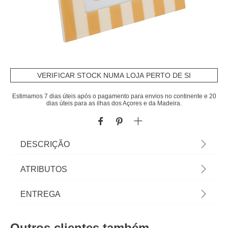
VERIFICAR STOCK NUMA LOJA PERTO DE SI
Estimamos 7 dias úteis após o pagamento para envios no continente e 20
dias úteis para as ilhas dos Açores e da Madeira.
DESCRIÇÃO
Moldura CHERI amarelo 13x18cm | Veja esta e
ATRIBUTOS
outras molduras e multimolduras que temos para
si. Recorde os melhores momentos com as
Material
mdf
ENTREGA
molduras hôma e decore a sua casa à medida da
sua felicidade. | Cor: Amarelo | Dimensão:
Cor
amarelo
Prazos de entrega:
23x18cm | Material: MDF | Marca: Atmosphera
Outros clientes também