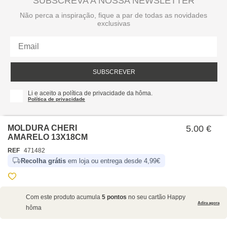
SUBSCREVA A NOSSA NEWSLETTER
Não perca a inspiração, fique a par de todas as novidades
exclusivas
SUBSCREVER
Li e aceito a política de privacidade da hôma.
Política de privacidade
MOLDURA CHERI
5.00 €
AMARELO 13X18CM
REF
471482
Recolha grátis
em loja ou entrega desde 4,99€
SOBRE NÓS
Com este produto acumula
5 pontos
no seu cartão Happy
EMPRESA
Adira agora
hôma
RECRUTAMENTO
POLÍTICAS