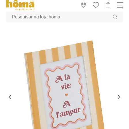
GTM-MFRK69Z true