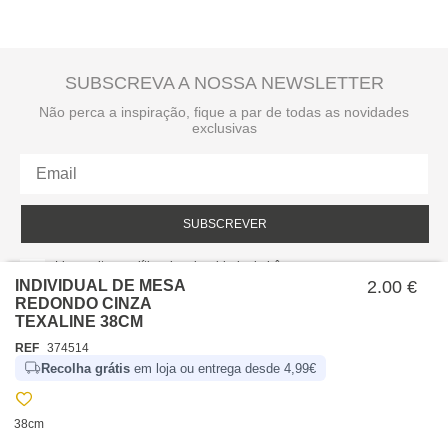
SUBSCREVA A NOSSA NEWSLETTER
Não perca a inspiração, fique a par de todas as novidades
exclusivas
SUBSCREVER
Li e aceito a política de privacidade da hôma.
Política de privacidade
INDIVIDUAL DE MESA
2.00 €
REDONDO CINZA
TEXALINE 38CM
REF
374514
Recolha grátis
em loja ou entrega desde 4,99€
38cm
SOBRE NÓS