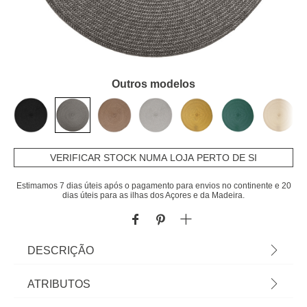
Outros modelos
VERIFICAR STOCK NUMA LOJA PERTO DE SI
Estimamos 7 dias úteis após o pagamento para envios no continente e 20
dias úteis para as ilhas dos Açores e da Madeira.
DESCRIÇÃO
Individual de mesa redondo cinza TEXALINE
ATRIBUTOS
38cm | Vista a mesa e a sua cozinha com a nossa