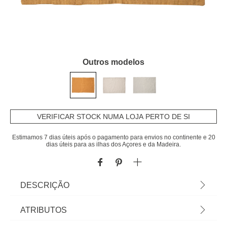
Outros modelos
VERIFICAR STOCK NUMA LOJA PERTO DE SI
Estimamos 7 dias úteis após o pagamento para envios no continente e 20
dias úteis para as ilhas dos Açores e da Madeira.
DESCRIÇÃO
Individual De Mesa Elina Amarelo 30x45cm | Tudo
ATRIBUTOS
o que a sua Mesa precisa está em homa.pt