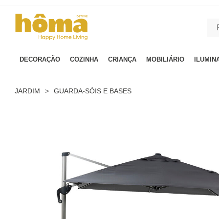
GTM-MFRK69Z true
DECORAÇÃO
COZINHA
CRIANÇA
MOBILIÁRIO
ILUMIN
JARDIM
>
GUARDA-SÓIS E BASES