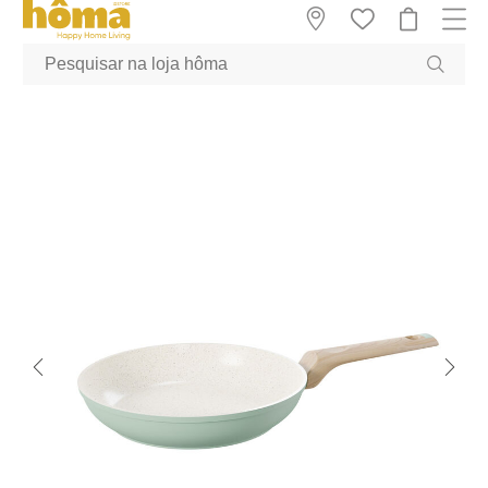
GTM-MFRK69Z true