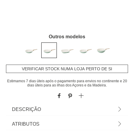
Outros modelos
VERIFICAR STOCK NUMA LOJA PERTO DE SI
Estimamos 7 dias úteis após o pagamento para envios no continente e 20
dias úteis para as ilhas dos Açores e da Madeira.
DESCRIÇÃO
Frigideira Hera Antiaderente 28cm |
ATRIBUTOS
Recomendamos lavar apenas à mão para não