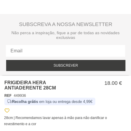
SUBSCREVA A NOSSA NEWSLETTER
Não perca a inspiração, fique a par de todas as novidades
exclusivas
SUBSCREVER
Li e aceito a política de privacidade da hôma.
Política de privacidade
FRIGIDEIRA HERA
18.00 €
ANTIADERENTE 28CM
REF
449936
Recolha grátis
em loja ou entrega desde 4,99€
28cm | Recomendamos lavar apenas à mão para não danificar o
revestimento e a cor
SOBRE NÓS