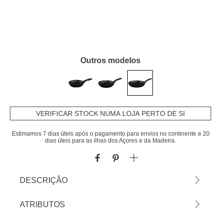
Outros modelos
VERIFICAR STOCK NUMA LOJA PERTO DE SI
Estimamos 7 dias úteis após o pagamento para envios no continente e 20
dias úteis para as ilhas dos Açores e da Madeira.
DESCRIÇÃO
Frigideira De Alumínio Efeito Pedra Caractère
ATRIBUTOS
30cm | Apto para todas as fontes de calor |