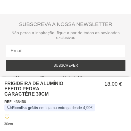
SUBSCREVA A NOSSA NEWSLETTER
Não perca a inspiração, fique a par de todas as novidades
exclusivas
SUBSCREVER
Li e aceito a política de privacidade da hôma.
Política de privacidade
FRIGIDEIRA DE ALUMÍNIO
18.00 €
EFEITO PEDRA
CARACTÈRE 30CM
REF
438458
Recolha grátis
em loja ou entrega desde 4,99€
30cm
SOBRE NÓS