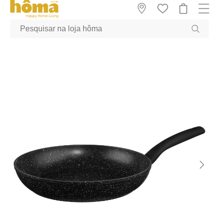
GTM-MFRK69Z true