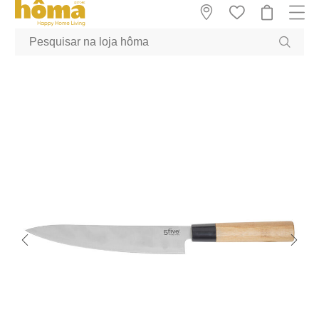
GTM-MFRK69Z true