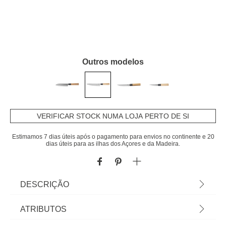
Outros modelos
VERIFICAR STOCK NUMA LOJA PERTO DE SI
Estimamos 7 dias úteis após o pagamento para envios no continente e 20
dias úteis para as ilhas dos Açores e da Madeira.
DESCRIÇÃO
Faca De Chefe Com Cabo Bambu | Máquina De
ATRIBUTOS
Lavar: Sim | Tudo o que a sua Mesa precisa está