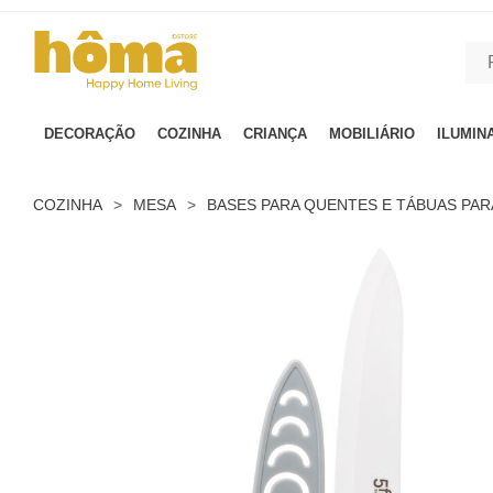
GTM-MFRK69Z true
DECORAÇÃO
COZINHA
CRIANÇA
MOBILIÁRIO
ILUMIN
COZINHA
>
MESA
>
BASES PARA QUENTES E TÁBUAS PA