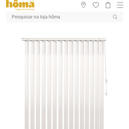
GTM-MFRK69Z true