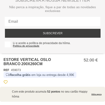
SUBSCREVA A NOSSA NEWSLETTER
Não perca a inspiração, fique a par de todas as novidades
exclusivas
SUBSCREVER
Li e aceito a política de privacidade da hôma.
Política de privacidade
ESTORE VERTICAL OSLO
52.00 €
BRANCO 200X260CM
REF
459073
Recolha grátis
em loja ou entrega desde 4,99€
SOBRE NÓS
Com este produto acumula
52 pontos
no seu cartão Happy
EMPRESA
Adira agora
hôma
RECRUTAMENTO
POLÍTICAS