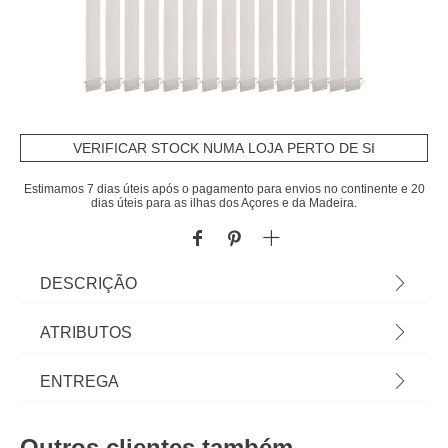
VERIFICAR STOCK NUMA LOJA PERTO DE SI
Estimamos 7 dias úteis após o pagamento para envios no continente e 20
dias úteis para as ilhas dos Açores e da Madeira.
DESCRIÇÃO
Estore Vertical Oslo Branco 200x260cm | Decore e
ATRIBUTOS
controle a intensidade da luz com a coleção de
cortinas hôma têxtil. Padrões diversos e tecidos
Material
polipropileno
ENTREGA
originais em cortinados sala, cortinas para quarto
ou cozinha, e o certo varão para cortinas. | Cor:
Peso do Produto
3,40
Prazos de entrega:
Branco | Dimensão: 200x260cm
Outros clientes também