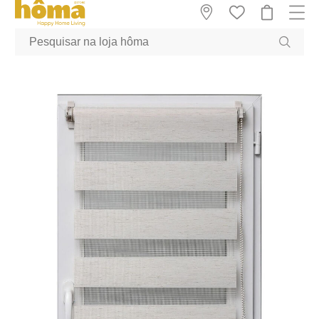
GTM-MFRK69Z true