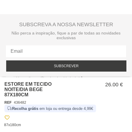
SUBSCREVA A NOSSA NEWSLETTER
Não perca a inspiração, fique a par de todas as novidades
exclusivas
SUBSCREVER
Li e aceito a política de privacidade da hôma.
Política de privacidade
ESTORE EM TECIDO
26.00 €
NOITE/DIA BEGE
87X180CM
REF
436482
Recolha grátis
em loja ou entrega desde 4,99€
87x180cm
SOBRE NÓS