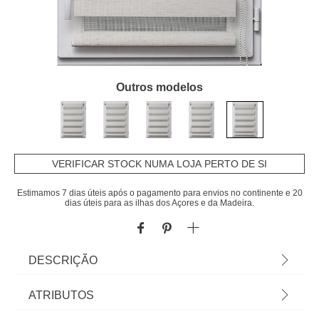
Outros modelos
VERIFICAR STOCK NUMA LOJA PERTO DE SI
Estimamos 7 dias úteis após o pagamento para envios no continente e 20
dias úteis para as ilhas dos Açores e da Madeira.
DESCRIÇÃO
Estore Em Tecido Noite/Dia Bege 87x180cm |
ATRIBUTOS
Decore e controle a intensidade da luz com a