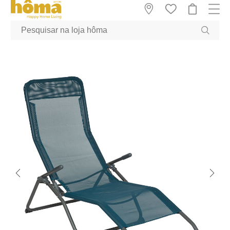
GTM-MFRK69Z true