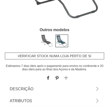
Outros modelos
VERIFICAR STOCK NUMA LOJA PERTO DE SI
Estimamos 7 dias úteis após o pagamento para envios no continente e 20
dias úteis para as ilhas dos Açores e da Madeira.
DESCRIÇÃO
Desfrute este verão com a espreguiçadeira Siesta.
ATRIBUTOS
Esta espreguiçadeira dobrável é feita em texaline