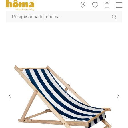
GTM-MFRK69Z true