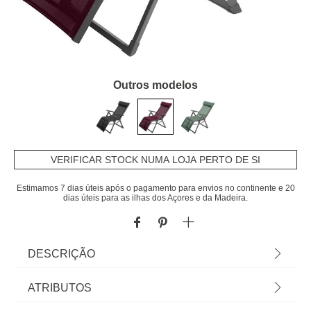
Outros modelos
VERIFICAR STOCK NUMA LOJA PERTO DE SI
Estimamos 7 dias úteis após o pagamento para envios no continente e 20
dias úteis para as ilhas dos Açores e da Madeira.
DESCRIÇÃO
Espreguiçadeira reclinável DECIMA bordeaux |
ATRIBUTOS
115x64,5x73cm | Estrutura tratada com epóxi