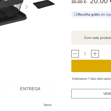
20.00 
30.00 €
Recolha grátis
em loja
Com este produ
Estimamos 7 dias úteis após
ENTREGA
VER
ferro