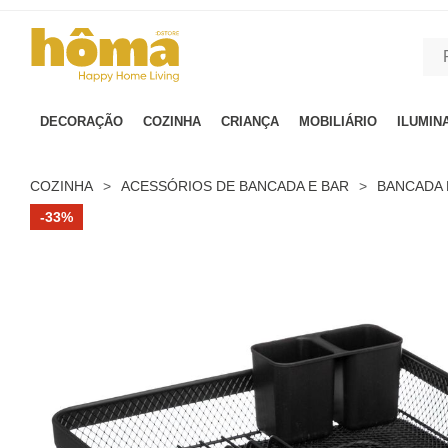
GTM-MFRK69Z true
DECORAÇÃO
COZINHA
CRIANÇA
MOBILIÁRIO
ILUMIN
COZINHA
>
ACESSÓRIOS DE BANCADA E BAR
>
BANCADA 
-33%