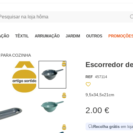
AÇÃO
TÊXTIL
ARRUMAÇÃO
JARDIM
OUTROS
PROMOÇÕES
 PARA COZINHA
Escorredor d
REF
457114
9,5x34,5x21cm
2.00 €
Recolha grátis
em loja