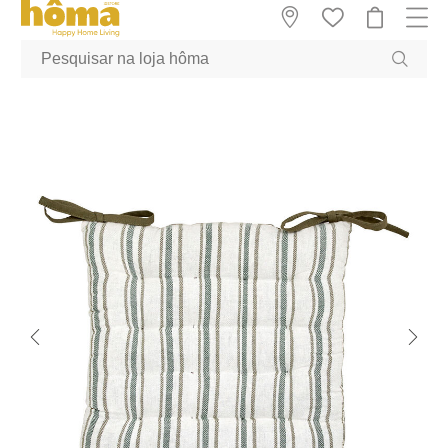
GTM-MFRK69Z true