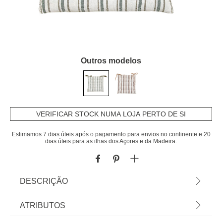
Outros modelos
VERIFICAR STOCK NUMA LOJA PERTO DE SI
Estimamos 7 dias úteis após o pagamento para envios no continente e 20
dias úteis para as ilhas dos Açores e da Madeira.
DESCRIÇÃO
Coxim para cadeira GROOVE verde | 38x38cm |
ATRIBUTOS
Vista a mesa e a sua cozinha com a nossa