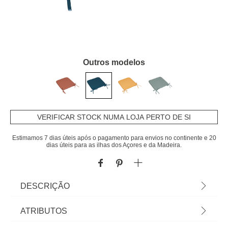
Outros modelos
VERIFICAR STOCK NUMA LOJA PERTO DE SI
Estimamos 7 dias úteis após o pagamento para envios no continente e 20
dias úteis para as ilhas dos Açores e da Madeira.
DESCRIÇÃO
Coxim Azul 39x39cm | Vista a mesa e a sua
ATRIBUTOS
cozinha com a nossa coleção de têxteis de