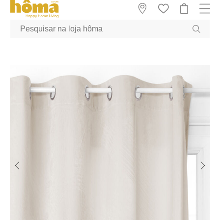
GTM-MFRK69Z true