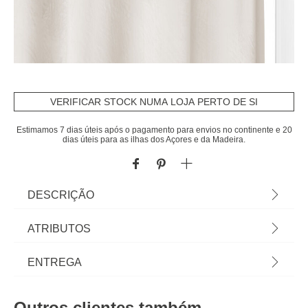
VERIFICAR STOCK NUMA LOJA PERTO DE SI
Estimamos 7 dias úteis após o pagamento para envios no continente e 20
dias úteis para as ilhas dos Açores e da Madeira.
DESCRIÇÃO
Cortina Opaca Bege 140x260cm | Tipo de fixacão:
ATRIBUTOS
8 ilhós | Decore e controle a intensidade da luz
com a coleção de cortinas hôma têxtil. Padrões
Material
poliéster
ENTREGA
diversos e tecidos originais em cortinados sala,
cortinas para quarto ou cozinha, e o certo varão
Peso do Produto
1,30
Prazos de entrega:
para cortinas. | Cor: Bege | Dimensão da Cortina:
Outros clientes também