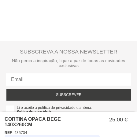
A
entrega ao domicílio
tem um custo para o utilizador. Este valor é
apresentado no checkout e é calculado de acordo com o peso total da
encomenda e local de destino.
SUBSCREVA A NOSSA NEWSLETTER
Não perca a inspiração, fique a par de todas as novidades
exclusivas
SUBSCREVER
Li e aceito a política de privacidade da hôma.
Política de privacidade
CORTINA OPACA BEGE
25.00 €
140X260CM
REF
435734