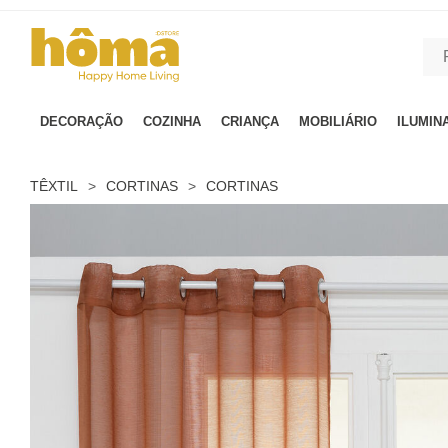
GTM-MFRK69Z true
DECORAÇÃO
COZINHA
CRIANÇA
MOBILIÁRIO
ILUMIN
TÊXTIL
>
CORTINAS
>
CORTINAS