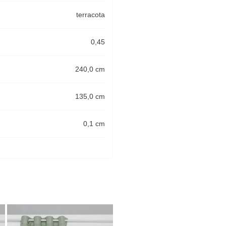
terracota
0,45
240,0 cm
135,0 cm
0,1 cm