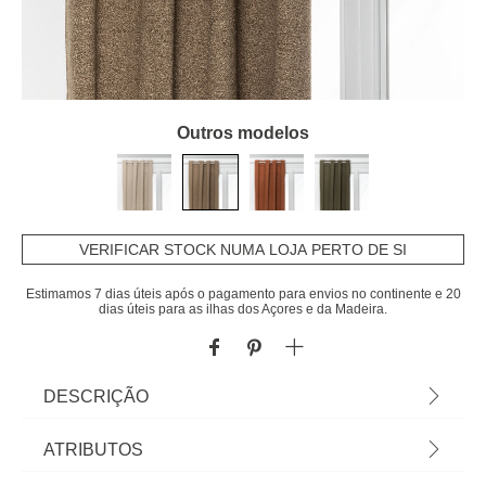
Outros modelos
VERIFICAR STOCK NUMA LOJA PERTO DE SI
Estimamos 7 dias úteis após o pagamento para envios no continente e 20
dias úteis para as ilhas dos Açores e da Madeira.
DESCRIÇÃO
Cortina Automne Bouclette Taupe Isolante
ATRIBUTOS
140x260cm | Decore e controle a intensidade da