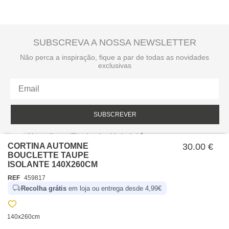
SUBSCREVA A NOSSA NEWSLETTER
Não perca a inspiração, fique a par de todas as novidades
exclusivas
SUBSCREVER
Li e aceito a política de privacidade da hôma.
Política de privacidade
CORTINA AUTOMNE
30.00 €
BOUCLETTE TAUPE
ISOLANTE 140X260CM
REF
459817
Recolha grátis
em loja ou entrega desde 4,99€
140x260cm
SOBRE NÓS