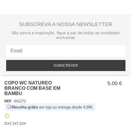
SUBSCREVA A NOSSA NEWSLETTER
Não perca a inspiração, fique a par de todas as novidades
exclusivas
SUBSCREVER
Li e aceito a política de privacidade da hôma.
Política de privacidade
COPO WC NATUREO
5.00 €
BRANCO COM BASE EM
BAMBU
REF
441272
Recolha grátis
em loja ou entrega desde 4,99€
11x7,1x7,1cm
SOBRE NÓS