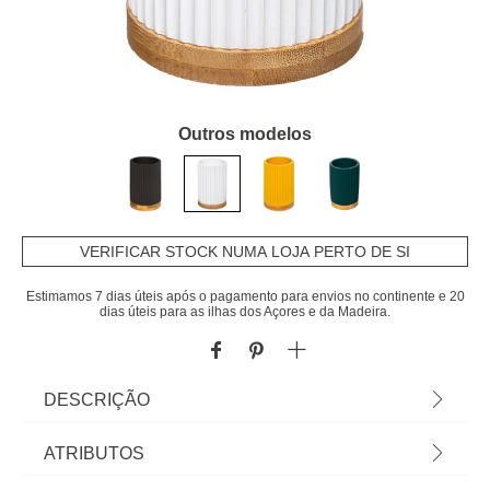
Outros modelos
VERIFICAR STOCK NUMA LOJA PERTO DE SI
Estimamos 7 dias úteis após o pagamento para envios no continente e 20
dias úteis para as ilhas dos Açores e da Madeira.
DESCRIÇÃO
Copo WC Natureo Branco Com Base Em Bambu |
ATRIBUTOS
11x7,1x7,1cm | Os acessórios de casa de banho e