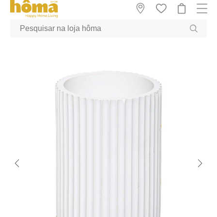
GTM-MFRK69Z true