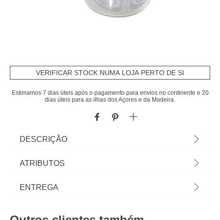
VERIFICAR STOCK NUMA LOJA PERTO DE SI
Estimamos 7 dias úteis após o pagamento para envios no continente e 20
dias úteis para as ilhas dos Açores e da Madeira.
DESCRIÇÃO
Copo Medidor 1l | Criar sobremesas especiais fica
ATRIBUTOS
mais fácil quando todos os utensílios de Pastelaria
estão ao seu alcance! Conheça a nossa gama de
Material
plástico
ENTREGA
Utensílios e acessórios de pastelaria para receitas
felizes! | Cor: Transparente | Dimensão:
Cor
transparente
Prazos de entrega:
13x18,5x13,2cm | Material: Plástico | Capacidade:
Outros clientes também