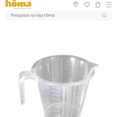
GTM-MFRK69Z true