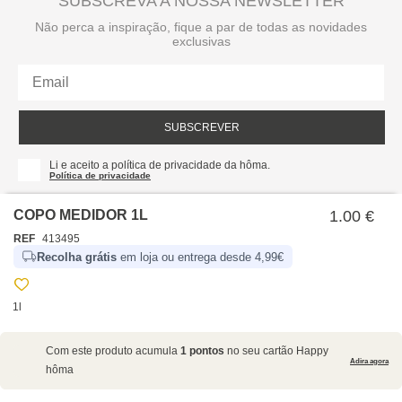
SUBSCREVA A NOSSA NEWSLETTER
Não perca a inspiração, fique a par de todas as novidades
exclusivas
SUBSCREVER
Li e aceito a política de privacidade da hôma.
Política de privacidade
COPO MEDIDOR 1L
1.00 €
REF
413495
Recolha grátis
em loja ou entrega desde 4,99€
1l
SOBRE NÓS
Com este produto acumula
1 pontos
no seu cartão Happy
EMPRESA
Adira agora
hôma
RECRUTAMENTO
POLÍTICAS