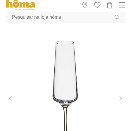
GTM-MFRK69Z true