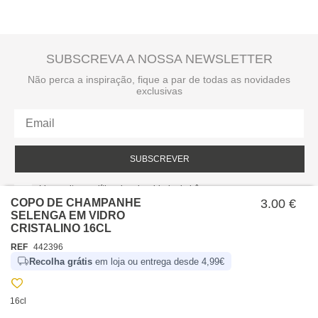
SUBSCREVA A NOSSA NEWSLETTER
Não perca a inspiração, fique a par de todas as novidades
exclusivas
SUBSCREVER
Li e aceito a política de privacidade da hôma.
Política de privacidade
COPO DE CHAMPANHE
3.00 €
SELENGA EM VIDRO
CRISTALINO 16CL
REF
442396
Recolha grátis
em loja ou entrega desde 4,99€
16cl
SOBRE NÓS