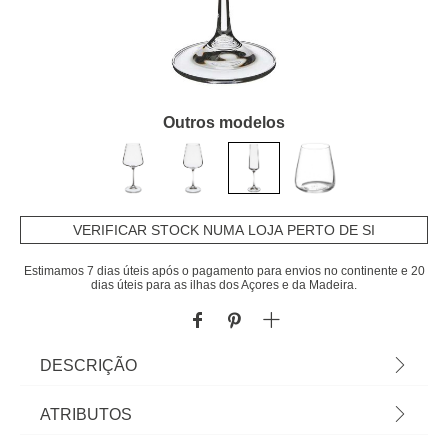
Outros modelos
VERIFICAR STOCK NUMA LOJA PERTO DE SI
Estimamos 7 dias úteis após o pagamento para envios no continente e 20
dias úteis para as ilhas dos Açores e da Madeira.
DESCRIÇÃO
Copo de champanhe SELENGA em vidro
ATRIBUTOS
CRISTALINO 16cl | Pode ser utilizado na máquina