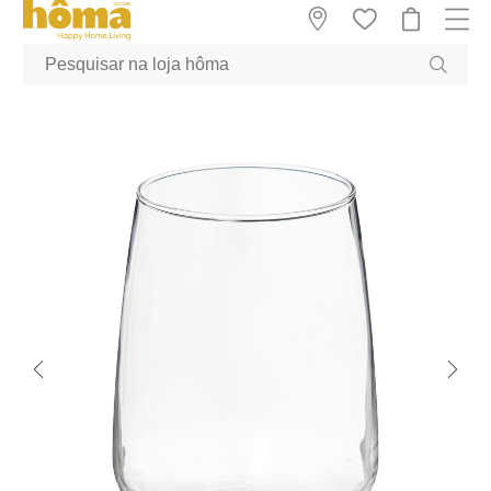
GTM-MFRK69Z true