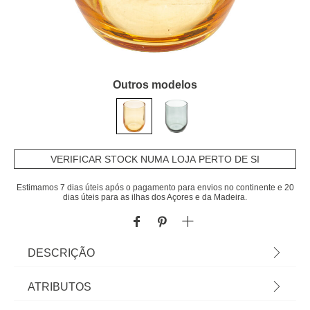
Outros modelos
VERIFICAR STOCK NUMA LOJA PERTO DE SI
Estimamos 7 dias úteis após o pagamento para envios no continente e 20
dias úteis para as ilhas dos Açores e da Madeira.
DESCRIÇÃO
Copo de água baixo amarelo em vidro PAOL'EAU
ATRIBUTOS
31cl | Tudo o que a sua Mesa precisa está em