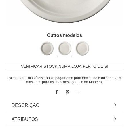
Outros modelos
VERIFICAR STOCK NUMA LOJA PERTO DE SI
Estimamos 7 dias úteis após o pagamento para envios no continente e 20
dias úteis para as ilhas dos Açores e da Madeira.
DESCRIÇÃO
Conjunto de 10 Pratos em Cana de Açúcar.
ATRIBUTOS
Convívios descontraídos, lanches ou festas de