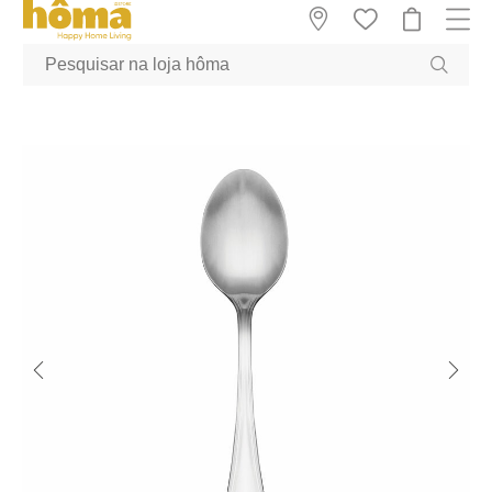
GTM-MFRK69Z true