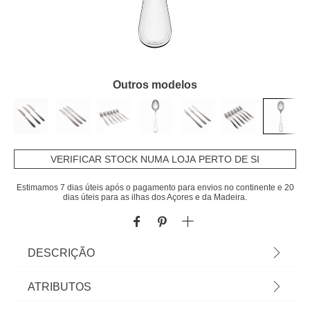
Outros modelos
VERIFICAR STOCK NUMA LOJA PERTO DE SI
Estimamos 7 dias úteis após o pagamento para envios no continente e 20
dias úteis para as ilhas dos Açores e da Madeira.
DESCRIÇÃO
Conjunto de 6 Colheres de Sobremesa | Material:
ATRIBUTOS
Inox | Cor: Prateado | Dimensão: 16,5cm