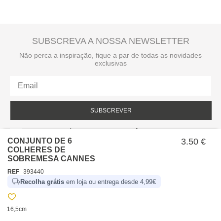
SUBSCREVA A NOSSA NEWSLETTER
Não perca a inspiração, fique a par de todas as novidades
exclusivas
SUBSCREVER
Li e aceito a política de privacidade da hôma.
Política de privacidade
CONJUNTO DE 6
3.50 €
COLHERES DE
SOBREMESA CANNES
REF
393440
Recolha grátis
em loja ou entrega desde 4,99€
16,5cm
SOBRE NÓS