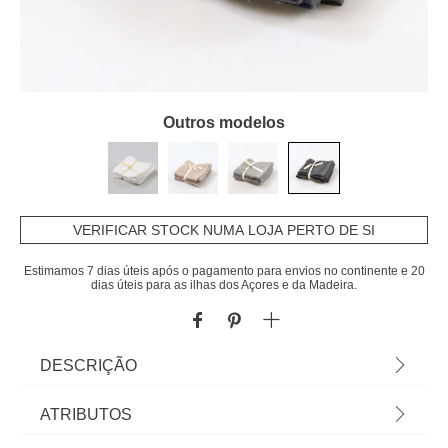
Outros modelos
VERIFICAR STOCK NUMA LOJA PERTO DE SI
Estimamos 7 dias úteis após o pagamento para envios no continente e 20
dias úteis para as ilhas dos Açores e da Madeira.
DESCRIÇÃO
Conjunto De 4 Toalhas De Mão Flow Cinza |
ATRIBUTOS
30x30cm | 450gr/m2 | À procura das toalhas de