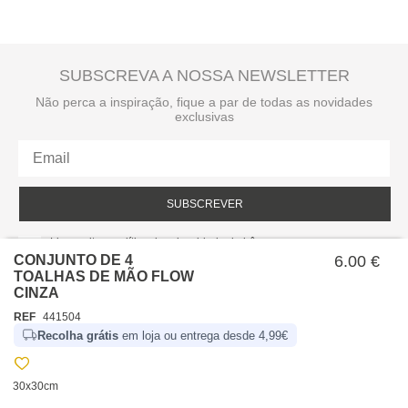
SUBSCREVA A NOSSA NEWSLETTER
Não perca a inspiração, fique a par de todas as novidades
exclusivas
SUBSCREVER
Li e aceito a política de privacidade da hôma.
Política de privacidade
CONJUNTO DE 4
6.00 €
TOALHAS DE MÃO FLOW
CINZA
REF
441504
Recolha grátis
em loja ou entrega desde 4,99€
30x30cm
SOBRE NÓS