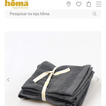
GTM-MFRK69Z true