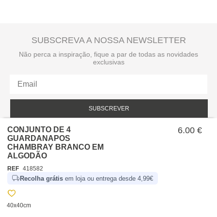
SUBSCREVA A NOSSA NEWSLETTER
Não perca a inspiração, fique a par de todas as novidades
exclusivas
SUBSCREVER
CONJUNTO DE 4
Li e aceito a política de privacidade da hôma.
6.00 €
Política de privacidade
GUARDANAPOS
CHAMBRAY BRANCO EM
ALGODÃO
REF
418582
Recolha grátis
em loja ou entrega desde 4,99€
40x40cm
SOBRE NÓS