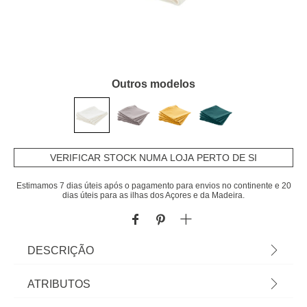
Outros modelos
VERIFICAR STOCK NUMA LOJA PERTO DE SI
Estimamos 7 dias úteis após o pagamento para envios no continente e 20
dias úteis para as ilhas dos Açores e da Madeira.
DESCRIÇÃO
Conjunto De 4 Guardanapos Chambray Branco
ATRIBUTOS
Em Algodão | 40x40cm | Lavagem de cores a 30°C