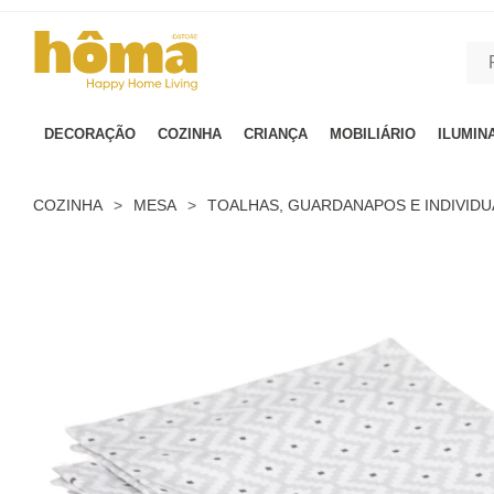
GTM-MFRK69Z true
DECORAÇÃO
COZINHA
CRIANÇA
MOBILIÁRIO
ILUMIN
COZINHA
>
MESA
>
TOALHAS, GUARDANAPOS E INDIVIDU