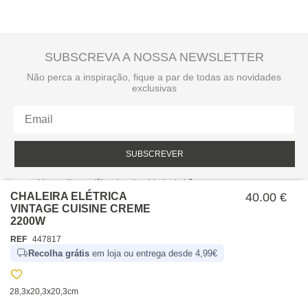
SUBSCREVA A NOSSA NEWSLETTER
Não perca a inspiração, fique a par de todas as novidades
exclusivas
SUBSCREVER
Li e aceito a política de privacidade da hôma.
Política de privacidade
CHALEIRA ELÉTRICA
40.00 €
VINTAGE CUISINE CREME
2200W
REF
447817
Recolha grátis
em loja ou entrega desde 4,99€
28,3x20,3x20,3cm
SOBRE NÓS