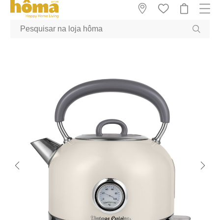
GTM-MFRK69Z true