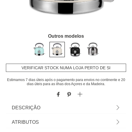
Outros modelos
VERIFICAR STOCK NUMA LOJA PERTO DE SI
Estimamos 7 dias úteis após o pagamento para envios no continente e 20
dias úteis para as ilhas dos Açores e da Madeira.
DESCRIÇÃO
Chaleira elétrica VINTAGE CUISINE creme 2200w
ATRIBUTOS
| 28,3x20,3x20,3cm | A chaleira elétrica VINTAGE