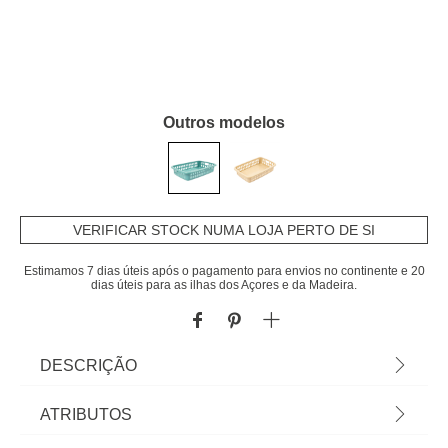
Outros modelos
VERIFICAR STOCK NUMA LOJA PERTO DE SI
Estimamos 7 dias úteis após o pagamento para envios no continente e 20
dias úteis para as ilhas dos Açores e da Madeira.
DESCRIÇÃO
Cesto para roupa baixo SKY azul | Descubra este
ATRIBUTOS
e mais artigos da gama de arrumação hôma. Os