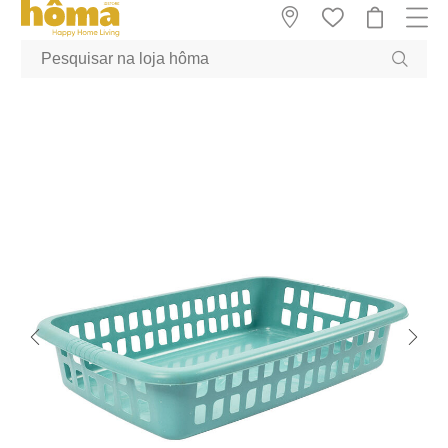
GTM-MFRK69Z true