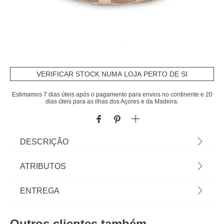
VERIFICAR STOCK NUMA LOJA PERTO DE SI
Estimamos 7 dias úteis após o pagamento para envios no continente e 20
dias úteis para as ilhas dos Açores e da Madeira.
DESCRIÇÃO
Cesto para pão redondo com asas 23cm | Tudo o
ATRIBUTOS
que a sua Mesa precisa está em homa.pt Conheça
a nossa coleção de louças, copos, talheres, bases,
Material
vime
ENTREGA
suportes, peças para servir... servir com Happy
Home Living, e tudo vai saber muito melhor! | Cor:
Peso do Produto
0,09
Prazos de entrega:
Branco | Dimensão: 12,5x26,5x23cm | Material:
Outros clientes também