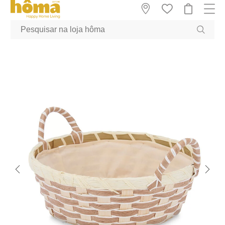
GTM-MFRK69Z true