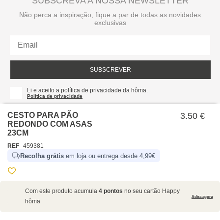
SUBSCREVA A NOSSA NEWSLETTER
Não perca a inspiração, fique a par de todas as novidades
exclusivas
SUBSCREVER
Li e aceito a política de privacidade da hôma.
Política de privacidade
CESTO PARA PÃO
3.50 €
REDONDO COM ASAS
23CM
REF
459381
Recolha grátis
em loja ou entrega desde 4,99€
SOBRE NÓS
Com este produto acumula
4 pontos
no seu cartão Happy
EMPRESA
Adira agora
hôma
RECRUTAMENTO
POLÍTICAS