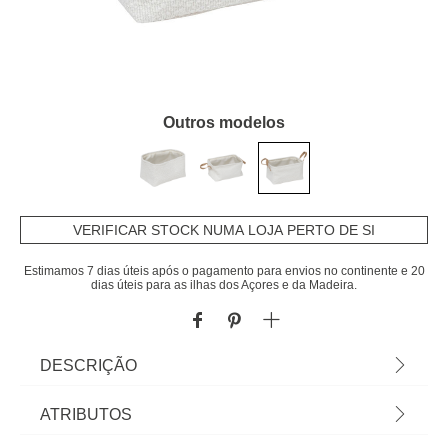
Outros modelos
VERIFICAR STOCK NUMA LOJA PERTO DE SI
Estimamos 7 dias úteis após o pagamento para envios no continente e 20
dias úteis para as ilhas dos Açores e da Madeira.
DESCRIÇÃO
Cesto LOE cinza | Na hôma encontra uma grande
ATRIBUTOS
variedade de cestos decorativos para a sua casa.|