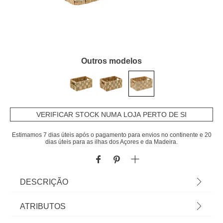
Outros modelos
VERIFICAR STOCK NUMA LOJA PERTO DE SI
Estimamos 7 dias úteis após o pagamento para envios no continente e 20
dias úteis para as ilhas dos Açores e da Madeira.
DESCRIÇÃO
Cesto decorativo em vime 32x37cm | Na hôma
ATRIBUTOS
encontra uma grande variedade de cestos