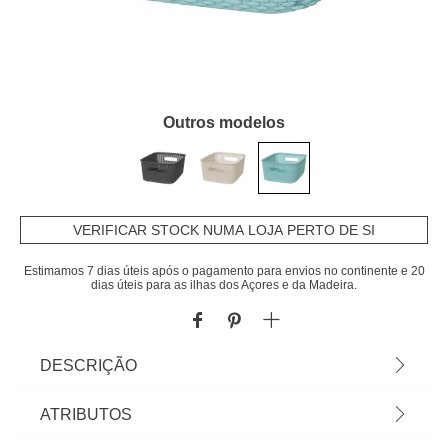
Outros modelos
VERIFICAR STOCK NUMA LOJA PERTO DE SI
Estimamos 7 dias úteis após o pagamento para envios no continente e 20
dias úteis para as ilhas dos Açores e da Madeira.
DESCRIÇÃO
Cesto De Arrumação Crochet Azul 4L |
ATRIBUTOS
10,5x25,5x19,5cm | Conheça este e mais artigos