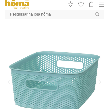
GTM-MFRK69Z true