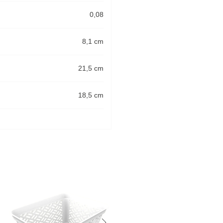
0,08
8,1 cm
21,5 cm
18,5 cm