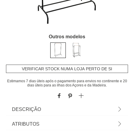
Outros modelos
VERIFICAR STOCK NUMA LOJA PERTO DE SI
Estimamos 7 dias úteis após o pagamento para envios no continente e 20
dias úteis para as ilhas dos Açores e da Madeira.
DESCRIÇÃO
Cavalete Simples Artemis Preto Em Metal |
ATRIBUTOS
148x40x80cm | Capacidade máxima: 8kg |