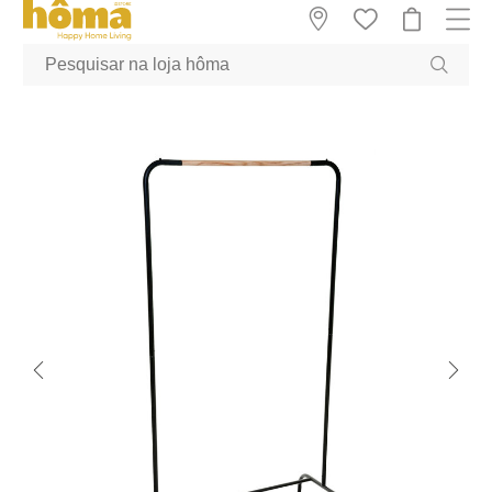
GTM-MFRK69Z true