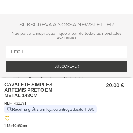
SUBSCREVA A NOSSA NEWSLETTER
Não perca a inspiração, fique a par de todas as novidades
exclusivas
SUBSCREVER
Li e aceito a política de privacidade da hôma.
Política de privacidade
CAVALETE SIMPLES
20.00 €
ARTEMIS PRETO EM
METAL 148CM
REF
432191
Recolha grátis
em loja ou entrega desde 4,99€
148x40x80cm
SOBRE NÓS