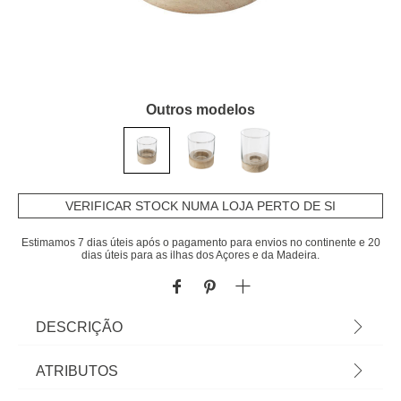
Outros modelos
VERIFICAR STOCK NUMA LOJA PERTO DE SI
Estimamos 7 dias úteis após o pagamento para envios no continente e 20
dias úteis para as ilhas dos Açores e da Madeira.
DESCRIÇÃO
Castiçal Em Vidro Com Base Madeira 11,5x10cm |
ATRIBUTOS
Descubra a nossa gama de castiçais e Encontre o