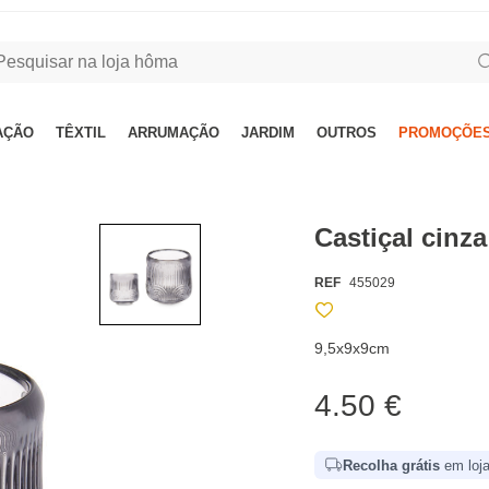
AÇÃO
TÊXTIL
ARRUMAÇÃO
JARDIM
OUTROS
PROMOÇÕES
Castiçal cinz
REF
455029
9,5x9x9cm
4.50 €
Recolha grátis
em loja