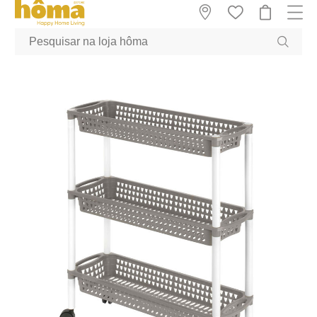
GTM-MFRK69Z true