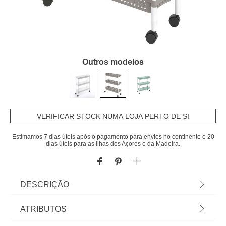
Outros modelos
VERIFICAR STOCK NUMA LOJA PERTO DE SI
Estimamos 7 dias úteis após o pagamento para envios no continente e 20
dias úteis para as ilhas dos Açores e da Madeira.
DESCRIÇÃO
Carro De Cozinha Althea Com 3 Cestos Cinza
ATRIBUTOS
Com Rodas | 62,5x18x58cm | Cor: Cinza, Branco |