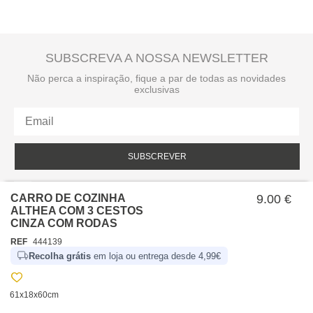
SUBSCREVA A NOSSA NEWSLETTER
Não perca a inspiração, fique a par de todas as novidades
exclusivas
SUBSCREVER
Li e aceito a política de privacidade da hôma.
Política de privacidade
CARRO DE COZINHA
9.00 €
ALTHEA COM 3 CESTOS
CINZA COM RODAS
REF
444139
Recolha grátis
em loja ou entrega desde 4,99€
61x18x60cm
SOBRE NÓS