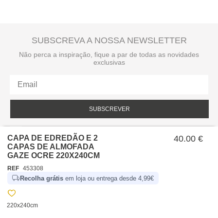
SUBSCREVA A NOSSA NEWSLETTER
Não perca a inspiração, fique a par de todas as novidades
exclusivas
SUBSCREVER
Li e aceito a política de privacidade da hôma.
Política de privacidade
CAPA DE EDREDÃO E 2
40.00 €
CAPAS DE ALMOFADA
GAZE OCRE 220X240CM
REF
453308
Recolha grátis
em loja ou entrega desde 4,99€
220x240cm
SOBRE NÓS