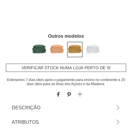
Outros modelos
VERIFICAR STOCK NUMA LOJA PERTO DE SI
Estimamos 7 dias úteis após o pagamento para envios no continente e 20
dias úteis para as ilhas dos Açores e da Madeira.
DESCRIÇÃO
Capa De Edredão E 2 Capas De Almofada Gaze
ATRIBUTOS
Ocre 220x240cm | Capa Edredão: 220x240cm,