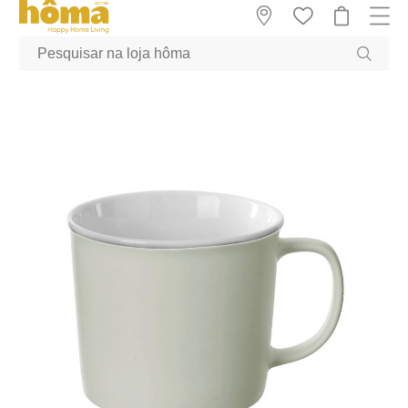
GTM-MFRK69Z true