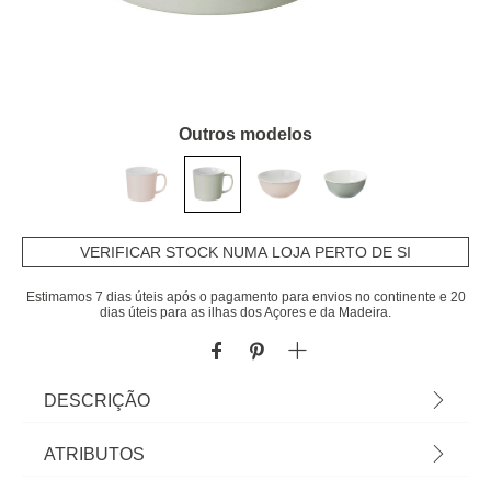
Outros modelos
VERIFICAR STOCK NUMA LOJA PERTO DE SI
Estimamos 7 dias úteis após o pagamento para envios no continente e 20
dias úteis para as ilhas dos Açores e da Madeira.
DESCRIÇÃO
Caneca De Cerâmica Nature Mint 38cl |
ATRIBUTOS
8,2x9,6x12,2cm | Tudo o que a sua Mesa precisa