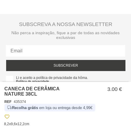
SUBSCREVA A NOSSA NEWSLETTER
Não perca a inspiração, fique a par de todas as novidades
exclusivas
SUBSCREVER
Li e aceito a política de privacidade da hôma.
Política de privacidade
CANECA DE CERÂMICA
3.00 €
NATURE 38CL
REF
435374
Recolha grátis
em loja ou entrega desde 4,99€
8,2x9,6x12,2cm
SOBRE NÓS