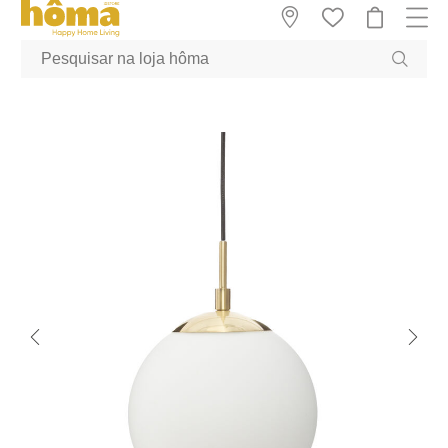
GTM-MFRK69Z true