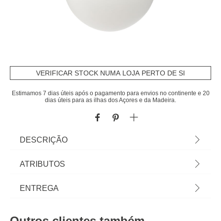
VERIFICAR STOCK NUMA LOJA PERTO DE SI
Estimamos 7 dias úteis após o pagamento para envios no continente e 20
dias úteis para as ilhas dos Açores e da Madeira.
DESCRIÇÃO
Candeeiro De Teto dourada com bola de vidro e
ATRIBUTOS
metal, globo com diâmetro 20 cm. cabo 90 cm.
Lâmpada não incluída.. Descubra este e outros
Material
vidro
ENTREGA
artigos de iluminação de teto hôma para iluminar e
decorar a sua casa. | Material: Vidro, aço |
Peso do Produto
1,10
Prazos de entrega:
Dimensão: 20cm Cabo: 90cm
Outros clientes também