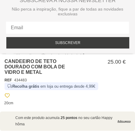
SUBSCREVA A NOSSA NEWSLETTER
Não perca a inspiração, fique a par de todas as novidades
exclusivas
SUBSCREVER
Li e aceito a política de privacidade da hôma.
Política de privacidade
CANDEEIRO DE TETO
25.00 €
DOURADO COM BOLA DE
VIDRO E METAL
REF
434483
Recolha grátis
em loja ou entrega desde 4,99€
20cm
SOBRE NÓS
Com este produto acumula
25 pontos
no seu cartão Happy
EMPRESA
Adira agora
hôma
RECRUTAMENTO
POLÍTICAS