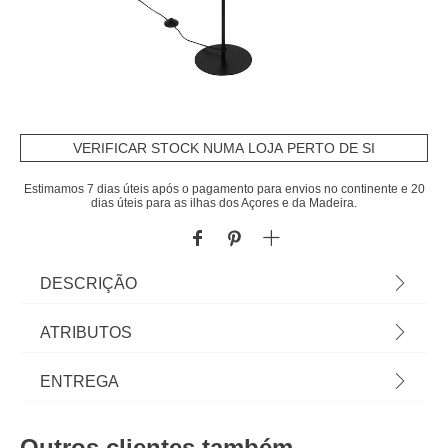
VERIFICAR STOCK NUMA LOJA PERTO DE SI
Estimamos 7 dias úteis após o pagamento para envios no continente e 20
dias úteis para as ilhas dos Açores e da Madeira.
DESCRIÇÃO
Candeeiro de pé TOBIE preto 150cm | Descubra
ATRIBUTOS
este e outros artigos de iluminação hôma para
iluminar e decorar a sua casa | Cor: Preto e
Material
polipropileno
ENTREGA
Branco | Dimensão: 150x37x37cm | Material: Metal
| Marca: Atmosphera
Peso do Produto
3,00
Prazos de entrega:
Outros clientes também