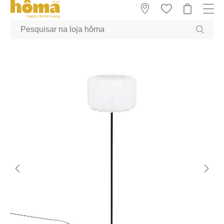
GTM-MFRK69Z true