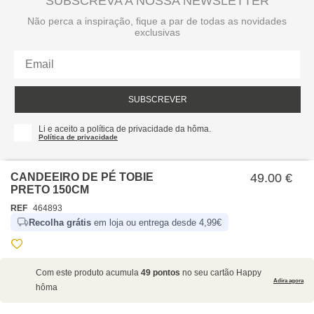
SUBSCREVA A NOSSA NEWSLETTER
Não perca a inspiração, fique a par de todas as novidades
exclusivas
SUBSCREVER
Li e aceito a política de privacidade da hôma.
Política de privacidade
CANDEEIRO DE PÉ TOBIE
49.00 €
PRETO 150CM
REF
464893
Recolha grátis
em loja ou entrega desde 4,99€
SOBRE NÓS
Com este produto acumula
49 pontos
no seu cartão Happy
EMPRESA
Adira agora
hôma
RECRUTAMENTO
POLÍTICAS