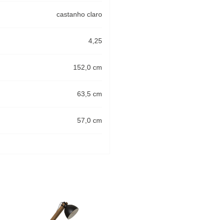
castanho claro
4,25
152,0 cm
63,5 cm
57,0 cm