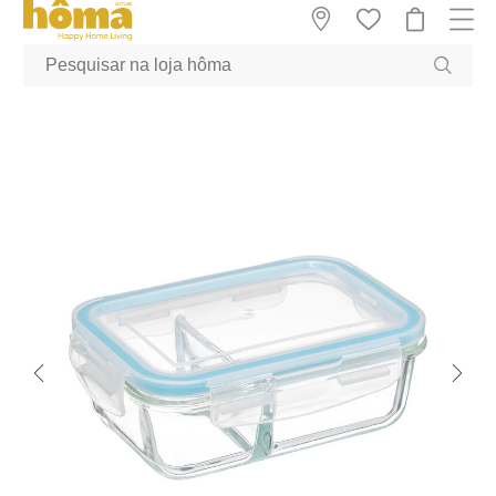
GTM-MFRK69Z true