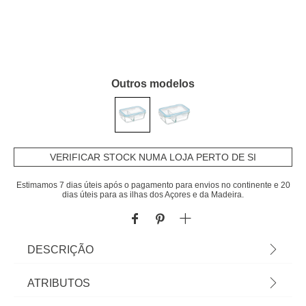
Outros modelos
VERIFICAR STOCK NUMA LOJA PERTO DE SI
Estimamos 7 dias úteis após o pagamento para envios no continente e 20
dias úteis para as ilhas dos Açores e da Madeira.
DESCRIÇÃO
Caixa Hermética De Vidro 0,7l | Com Divisória |
ATRIBUTOS
6,7x20,0x13,5 cm | Sabia que a sua Cozinha pode