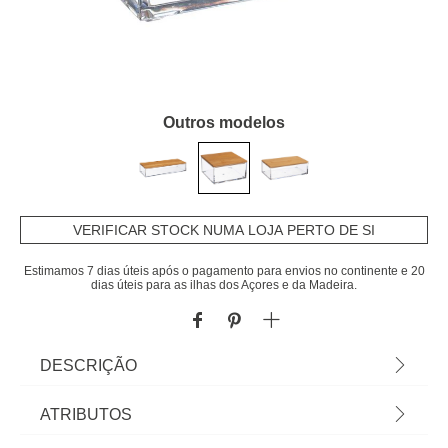
Outros modelos
VERIFICAR STOCK NUMA LOJA PERTO DE SI
Estimamos 7 dias úteis após o pagamento para envios no continente e 20
dias úteis para as ilhas dos Açores e da Madeira.
DESCRIÇÃO
Caixa Bijuteria | Materiais: Bambu, acrílico |
ATRIBUTOS
Dimensão: 5,4x9,6x9,6cm