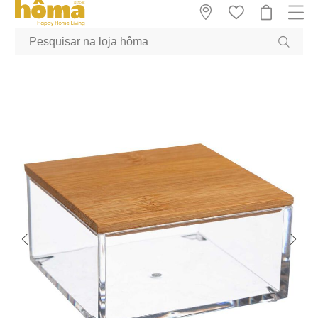
GTM-MFRK69Z true