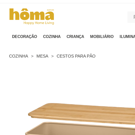
GTM-MFRK69Z true
DECORAÇÃO
COZINHA
CRIANÇA
MOBILIÁRIO
ILUMIN
COZINHA
>
MESA
>
CESTOS PARA PÃO