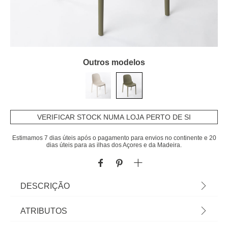
Outros modelos
VERIFICAR STOCK NUMA LOJA PERTO DE SI
Estimamos 7 dias úteis após o pagamento para envios no continente e 20
dias úteis para as ilhas dos Açores e da Madeira.
DESCRIÇÃO
Cadeira RUBY verde | 81,5x44x54,5cm | Conheça
ATRIBUTOS
as cadeiras e cadeirões que temos para si. O