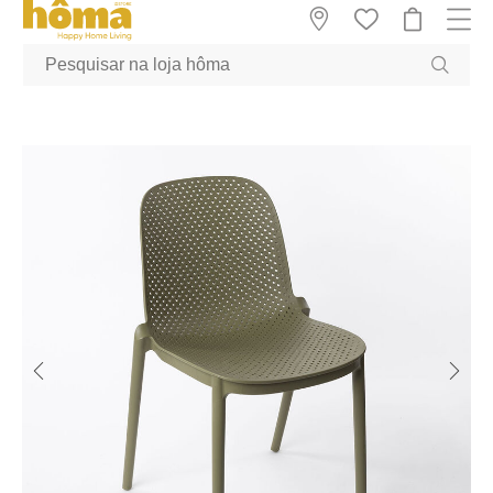
GTM-MFRK69Z true